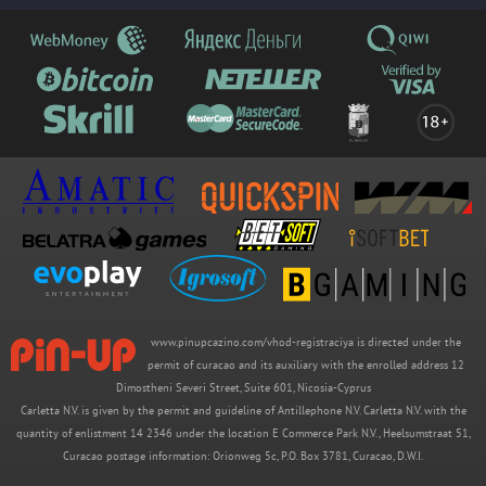
www.pinupcazino.com/vhod-registraciya is directed under the
permit of curacao and its auxiliary with the enrolled address 12
Dimostheni Severi Street, Suite 601, Nicosia-Cyprus
Carletta N.V. is given by the permit and guideline of Antillephone N.V. Carletta N.V. with the
quantity of enlistment 14 2346 under the location E Commerce Park N.V., Heelsumstraat 51,
Curacao postage information: Orionweg 5c, P.O. Box 3781, Curacao, D.W.I.