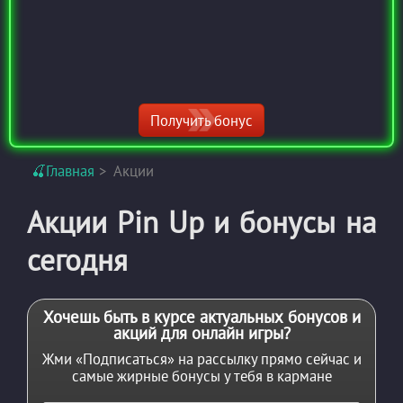
Получить бонус
🍒Главная
Акции
Акции Pin Up и бонусы на
сегодня
Хочешь быть в курсе актуальных бонусов и
акций для онлайн игры?
Жми «Подписаться» на рассылку прямо сейчас и
самые жирные бонусы у тебя в кармане