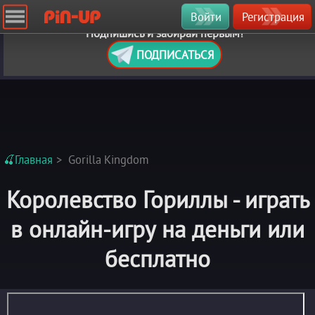
Войти
Регистрация
Получай эксклюзивные бонусы прямо в Телеграме!
Подпишись и забирай первым!
ПОДПИСАТЬСЯ
🍒Главная
Gorilla Kingdom
Королевство Гориллы - играть
в онлайн-игру на деньги или
бесплатно