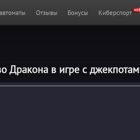
автоматы
Отзывы
Бонусы
Киберспорт
Получай эксклюзивные бонусы прямо в Телеграм
во Дракона в игре с джекпотам