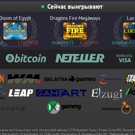
Сейчас выигрывают
Doom of Egypt
Dragons Fire Megaways
Luc
ur_
1789 RUB
maks9425
678 UAH
maybah33
acao and its auxiliary with the enrolled address 12 Dimostheni Severi Street, Suite 601, Nicosia
 with the quantity of enlistment 14 2346 under the location E Commerce Park N.V., Heelsumstraat 51