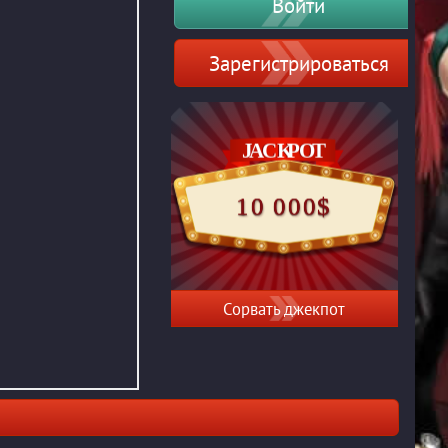
Войти
Зарегистрироваться
10 000$
Сорвать джекпот