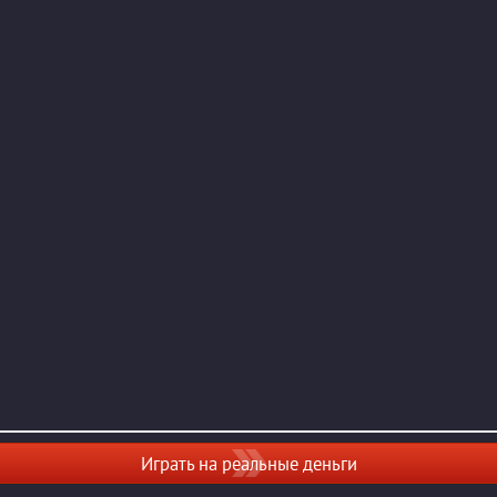
Играть на реальные деньги