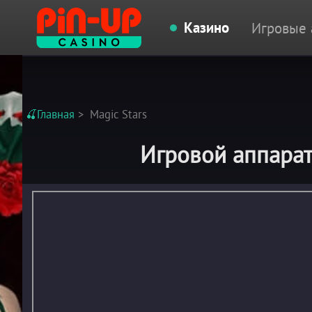
Казино
Игровые 
🍒Главная
Magic Stars
Игровой аппарат