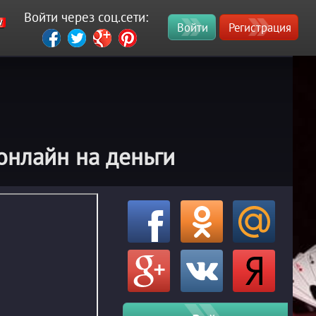
Войти через соц.сети:
Войти
Регистрация
е! Подпишись и забирай первым!
ПОДПИСАТЬСЯ
онлайн на деньги