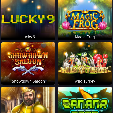
Lucky 9
Magic Frog
Showdown Saloon
Wild Turkey