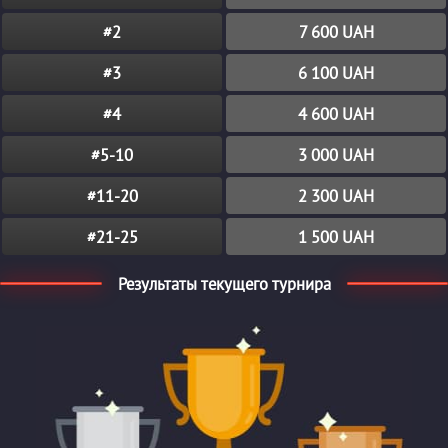
#2
7 600 UAH
#3
6 100 UAH
#4
4 600 UAH
#5-10
3 000 UAH
#11-20
2 300 UAH
#21-25
1 500 UAH
Результаты текущего турнира